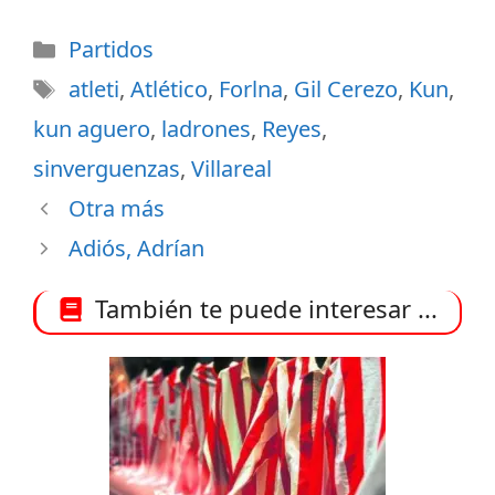
Categorías
Partidos
Etiquetas
atleti
,
Atlético
,
Forlna
,
Gil Cerezo
,
Kun
,
kun aguero
,
ladrones
,
Reyes
,
sinverguenzas
,
Villareal
Otra más
Adiós, Adrían
También te puede interesar ...