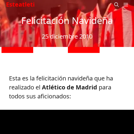
Saltar
Esteatleti
M
al
Felicitación Navideña
contenido
25 diciembre 2010
Esta es la felicitación navideña que ha
realizado el
Atlético de Madrid
para
todos sus aficionados: