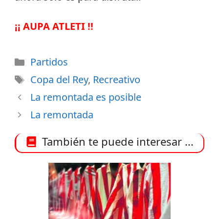
¡¡ AUPA ATLETI !!
Categorías
Partidos
Etiquetas
Copa del Rey
,
Recreativo
La remontada es posible
La remontada
También te puede interesar ...