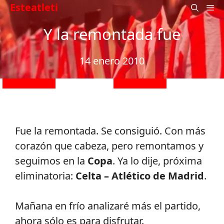
Saltar
Esteatleti
M
al
Y la remontada fue
contenido
14 enero 2010
Fue la remontada. Se consiguió. Con más
corazón que cabeza, pero remontamos y
seguimos en la
Copa
. Ya lo dije, próxima
eliminatoria:
Celta – Atlético de Madrid
.
Mañana en frío analizaré más el partido,
ahora sólo es para disfrutar.