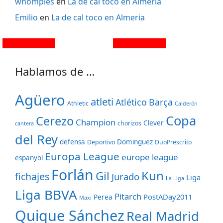
whomples
en
La de cal toco en Almeria
Emilio
en
La de cal toco en Almeria
Hablamos de …
Agüero
atleti
Atlético
Barça
Athletic
Calderón
Copa
Cerezo
Champion
Clever
chorizos
cantera
del Rey
defensa
Dominguez
Deportivo
DuoPrescrito
Europa League
europe league
espanyol
Forlán
Kun
Gil
fichajes
Jurado
Liga
La Liga
Liga BBVA
Pitarch
PostADay2011
Perea
Maxi
Quique Sánchez
Real Madrid