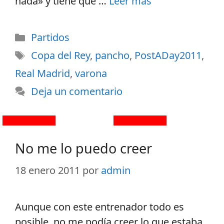
nada» y tiene que …
Leer más
Partidos
Copa del Rey
,
pancho
,
PostADay2011
,
Real Madrid
,
varona
Deja un comentario
No me lo puedo creer
18 enero 2011
por
admin
Aunque con este entrenador todo es
posible, no me podía creer lo que estaba