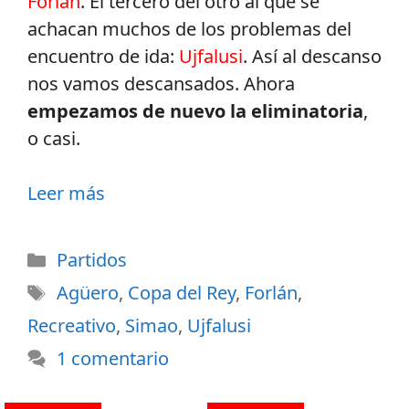
Forlán
. El tercero del otro al que se
achacan muchos de los problemas del
encuentro de ida:
Ujfalusi
. Así al descanso
nos vamos descansados. Ahora
empezamos de nuevo la eliminatoria
,
o casi.
Leer más
Partidos
Agüero
,
Copa del Rey
,
Forlán
,
Recreativo
,
Simao
,
Ujfalusi
1 comentario