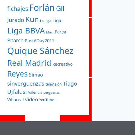
Forlán
Gil
fichajes
Kun
Jurado
Liga
La Liga
Liga BBVA
Perea
Maxi
Pitarch
PostADay2011
Quique Sánchez
Real Madrid
Recreativo
Reyes
Simao
sinverguenzas
Tiago
televisión
Ujfalusi
Valencia
verguenza
vídeo
Villareal
YouTube