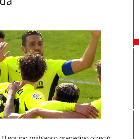
ada
 El equipo rojiblanco granadino ofreció