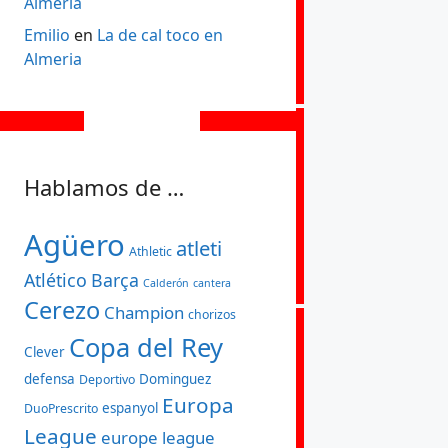
Almeria
Emilio
en
La de cal toco en
Almeria
Hablamos de …
Agüero
atleti
Athletic
Atlético
Barça
Calderón
cantera
Cerezo
Champion
chorizos
Copa del Rey
Clever
defensa
Dominguez
Deportivo
Europa
espanyol
DuoPrescrito
League
europe league