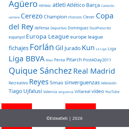
Agüero
atleti
Atlético
Barça
Athletic
Calderón
Copa
Cerezo
Champion
Clever
chorizos
cantera
del Rey
defensa
Dominguez
Deportivo
DuoPrescrito
Europa League
europe league
espanyol
Forlán
Kun
Gil
fichajes
Jurado
Liga
La Liga
Liga BBVA
Pitarch
PostADay2011
Perea
Maxi
Quique Sánchez
Real Madrid
Reyes
sinverguenzas
Simao
Recreativo
televisión
Ujfalusi
Tiago
vídeo
Villareal
Valencia
YouTube
verguenza
©Esteatleti | 2026