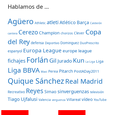
Hablamos de …
Agüero
atleti
Atlético
Barça
Athletic
Calderón
Copa
Cerezo
Champion
Clever
chorizos
cantera
del Rey
defensa
Dominguez
Deportivo
DuoPrescrito
Europa League
europe league
espanyol
Forlán
Kun
Gil
fichajes
Jurado
Liga
La Liga
Liga BBVA
Pitarch
PostADay2011
Perea
Maxi
Quique Sánchez
Real Madrid
Reyes
sinverguenzas
Simao
Recreativo
televisión
Ujfalusi
Tiago
vídeo
Villareal
Valencia
YouTube
verguenza