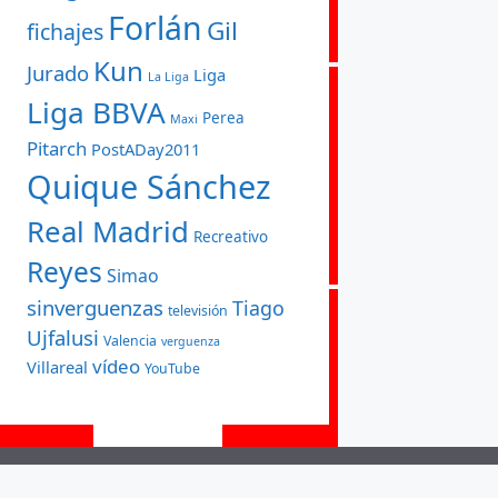
Forlán
Gil
fichajes
Kun
Jurado
Liga
La Liga
Liga BBVA
Perea
Maxi
Pitarch
PostADay2011
Quique Sánchez
Real Madrid
Recreativo
Reyes
Simao
sinverguenzas
Tiago
televisión
Ujfalusi
Valencia
verguenza
vídeo
Villareal
YouTube