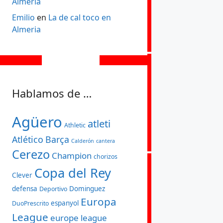
Almeria
Emilio
en
La de cal toco en
Almeria
Hablamos de …
Agüero
atleti
Athletic
Atlético
Barça
Calderón
cantera
Cerezo
Champion
chorizos
Copa del Rey
Clever
defensa
Dominguez
Deportivo
Europa
espanyol
DuoPrescrito
League
europe league