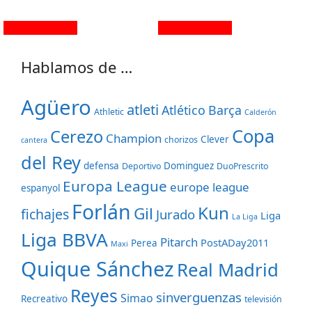
Hablamos de …
Agüero
atleti
Atlético
Barça
Athletic
Calderón
Copa
Cerezo
Champion
Clever
chorizos
cantera
del Rey
defensa
Dominguez
Deportivo
DuoPrescrito
Europa League
europe league
espanyol
Forlán
Kun
Gil
fichajes
Jurado
Liga
La Liga
Liga BBVA
Pitarch
PostADay2011
Perea
Maxi
Quique Sánchez
Real Madrid
Reyes
sinverguenzas
Simao
Recreativo
televisión