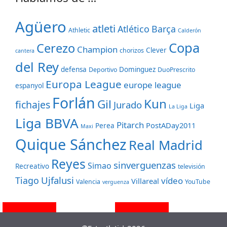
Agüero
atleti
Atlético
Barça
Athletic
Calderón
Copa
Cerezo
Champion
Clever
chorizos
cantera
del Rey
defensa
Dominguez
Deportivo
DuoPrescrito
Europa League
europe league
espanyol
Forlán
Kun
Gil
fichajes
Jurado
Liga
La Liga
Liga BBVA
Pitarch
PostADay2011
Perea
Maxi
Quique Sánchez
Real Madrid
Reyes
sinverguenzas
Simao
Recreativo
televisión
Ujfalusi
Tiago
vídeo
Villareal
Valencia
YouTube
verguenza