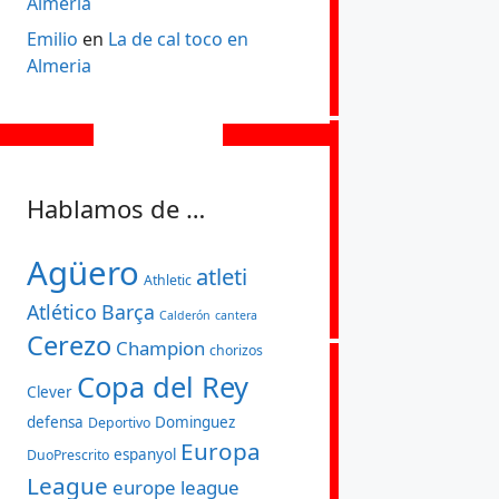
Almeria
Emilio
en
La de cal toco en
Almeria
Hablamos de …
Agüero
atleti
Athletic
Atlético
Barça
Calderón
cantera
Cerezo
Champion
chorizos
Copa del Rey
Clever
defensa
Dominguez
Deportivo
Europa
espanyol
DuoPrescrito
League
europe league