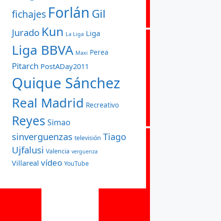
Forlán
Gil
fichajes
Kun
Jurado
Liga
La Liga
Liga BBVA
Perea
Maxi
Pitarch
PostADay2011
Quique Sánchez
Real Madrid
Recreativo
Reyes
Simao
sinverguenzas
Tiago
televisión
Ujfalusi
Valencia
verguenza
vídeo
Villareal
YouTube