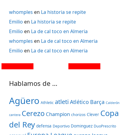
whomples
en
La historia se repite
Emilio
en
La historia se repite
Emilio
en
La de cal toco en Almeria
whomples
en
La de cal toco en Almeria
Emilio
en
La de cal toco en Almeria
Hablamos de …
Agüero
atleti
Atlético
Barça
Athletic
Calderón
Copa
Cerezo
Champion
Clever
chorizos
cantera
del Rey
defensa
Dominguez
Deportivo
DuoPrescrito
Europa League