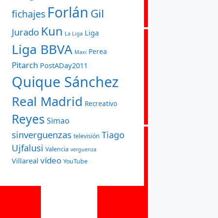
Forlán
Gil
fichajes
Kun
Jurado
Liga
La Liga
Liga BBVA
Perea
Maxi
Pitarch
PostADay2011
Quique Sánchez
Real Madrid
Recreativo
Reyes
Simao
sinverguenzas
Tiago
televisión
Ujfalusi
Valencia
verguenza
vídeo
Villareal
YouTube