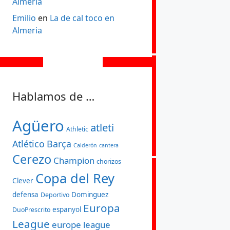
Almeria
Emilio
en
La de cal toco en
Almeria
Hablamos de …
Agüero
atleti
Athletic
Atlético
Barça
Calderón
cantera
Cerezo
Champion
chorizos
Copa del Rey
Clever
defensa
Dominguez
Deportivo
Europa
espanyol
DuoPrescrito
League
europe league