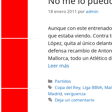
No me lo puedo
18 enero 2011
por
admin
Aunque con este entrenador
que estaba viendo. Contra t
López, quita al único delant
defensa recambio de Antonio
Mallorca, todo un Atlético 
Leer más
Partidos
Copa del Rey
,
Liga BBVA
,
Mal
Madrid
,
verguenza
Deja un comentario