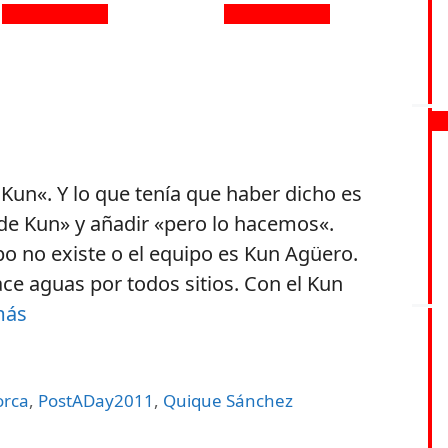
n«. Y lo que tenía que haber dicho es
e Kun» y añadir «pero lo hacemos«.
po no existe o el equipo es Kun Agüero.
ace aguas por todos sitios. Con el Kun
más
orca
,
PostADay2011
,
Quique Sánchez