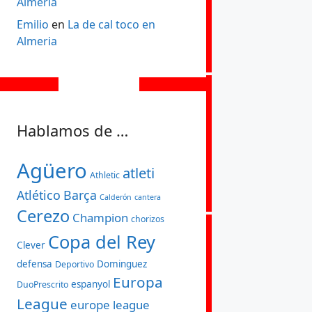
Almeria
Emilio
en
La de cal toco en
Almeria
Hablamos de …
Agüero
atleti
Athletic
Atlético
Barça
Calderón
cantera
Cerezo
Champion
chorizos
Copa del Rey
Clever
defensa
Dominguez
Deportivo
Europa
espanyol
DuoPrescrito
League
europe league