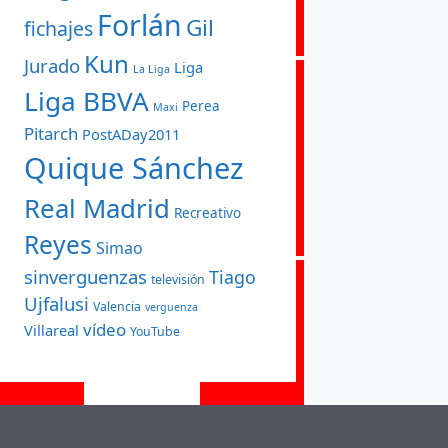
Forlán
Gil
fichajes
Kun
Jurado
Liga
La Liga
Liga BBVA
Perea
Maxi
Pitarch
PostADay2011
Quique Sánchez
Real Madrid
Recreativo
Reyes
Simao
sinverguenzas
Tiago
televisión
Ujfalusi
Valencia
verguenza
vídeo
Villareal
YouTube