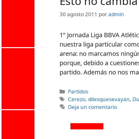
Esto no cambia
30 agosto 2011
por
admin
1º Jornada Liga BBVA Atlét
nuestra liga particular com
arena: no marcamos ningún 
porque, debido a cuestiones
partido. Además no nos mar
Partidos
Cerezo
,
dilesquesevayan
,
Du
Deja un comentario