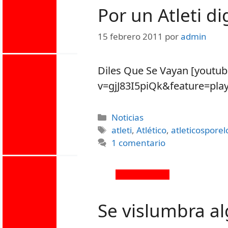
Por un Atleti d
15 febrero 2011
por
admin
Diles Que Se Vayan [youtu
v=gjJ83I5piQk&feature=pl
Noticias
atleti
,
Atlético
,
atleticospore
1 comentario
Se vislumbra a