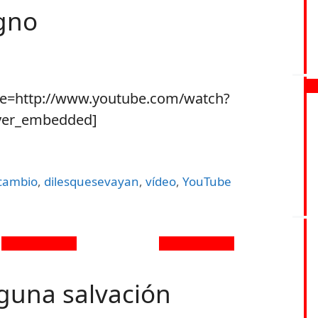
igno
be=http://www.youtube.com/watch?
ayer_embedded]
lcambio
,
dilesquesevayan
,
vídeo
,
YouTube
lguna salvación