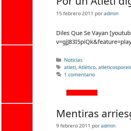
Por un Atleti d
15 febrero 2011
por
admin
Diles Que Se Vayan [youtu
v=gjJ83I5piQk&feature=pl
Noticias
atleti
,
Atlético
,
atleticospore
1 comentario
Mentiras arrie
9 febrero 2011
por
admin