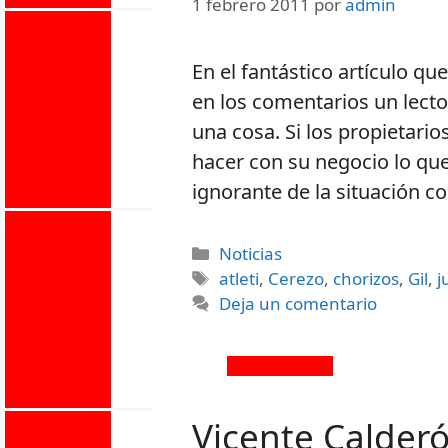
1 febrero 2011
por
admin
En el fantástico artículo q
en los comentarios un lecto
una cosa. Si los propietari
hacer con su negocio lo que
ignorante de la situación c
Noticias
atleti
,
Cerezo
,
chorizos
,
Gil
,
j
Deja un comentario
Vicente Calderón