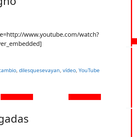
igno
be=http://www.youtube.com/watch?
ayer_embedded]
lcambio
,
dilesquesevayan
,
vídeo
,
YouTube
sgadas