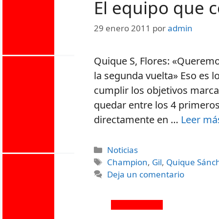
El equipo que 
29 enero 2011
por
admin
Quique S, Flores: «Queremo
la segunda vuelta» Eso es l
cumplir los objetivos marcad
quedar entre los 4 primero
directamente en …
Leer má
Noticias
Champion
,
Gil
,
Quique Sánc
Deja un comentario