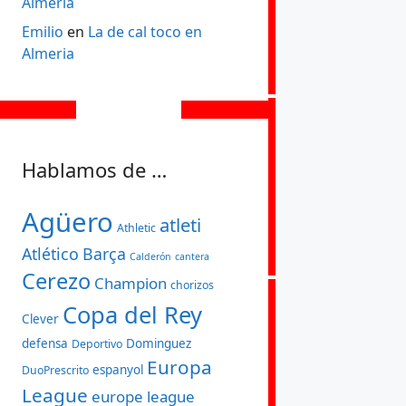
Almeria
Emilio
en
La de cal toco en
Almeria
Hablamos de …
Agüero
atleti
Athletic
Atlético
Barça
Calderón
cantera
Cerezo
Champion
chorizos
Copa del Rey
Clever
defensa
Dominguez
Deportivo
Europa
espanyol
DuoPrescrito
League
europe league