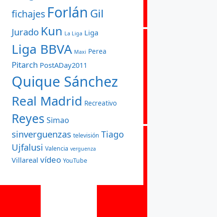
Forlán
Gil
fichajes
Kun
Jurado
Liga
La Liga
Liga BBVA
Perea
Maxi
Pitarch
PostADay2011
Quique Sánchez
Real Madrid
Recreativo
Reyes
Simao
sinverguenzas
Tiago
televisión
Ujfalusi
Valencia
verguenza
vídeo
Villareal
YouTube