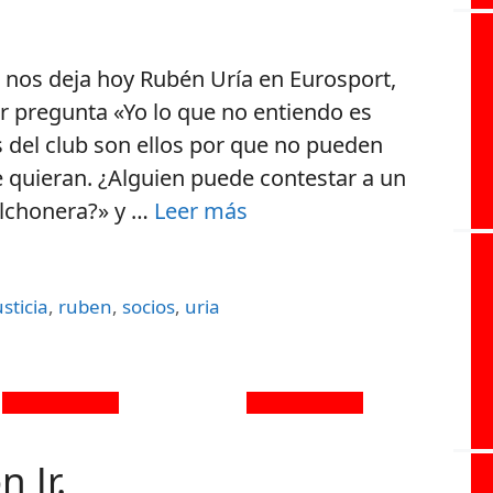
ue nos deja hoy Rubén Uría en Eurosport,
r pregunta «Yo lo que no entiendo es
os del club son ellos por que no pueden
 quieran. ¿Alguien puede contestar a un
olchonera?» y …
Leer más
usticia
,
ruben
,
socios
,
uria
 Jr.