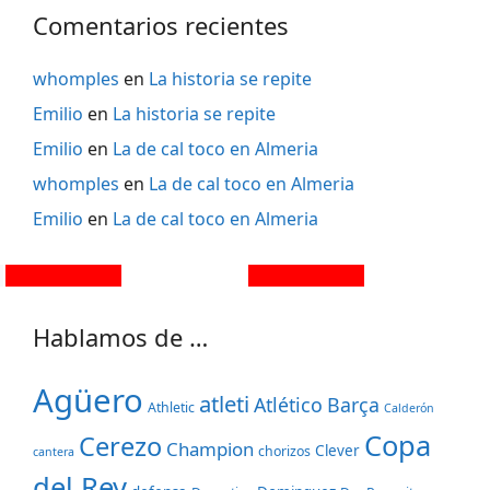
Comentarios recientes
whomples
en
La historia se repite
Emilio
en
La historia se repite
Emilio
en
La de cal toco en Almeria
whomples
en
La de cal toco en Almeria
Emilio
en
La de cal toco en Almeria
Hablamos de …
Agüero
atleti
Atlético
Barça
Athletic
Calderón
Copa
Cerezo
Champion
Clever
chorizos
cantera
del Rey