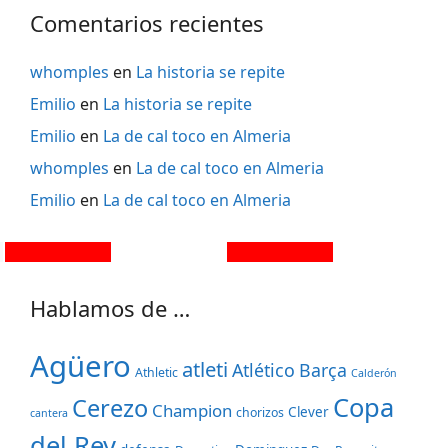
Comentarios recientes
whomples
en
La historia se repite
Emilio
en
La historia se repite
Emilio
en
La de cal toco en Almeria
whomples
en
La de cal toco en Almeria
Emilio
en
La de cal toco en Almeria
Hablamos de …
Agüero
atleti
Atlético
Barça
Athletic
Calderón
Copa
Cerezo
Champion
Clever
chorizos
cantera
del Rey