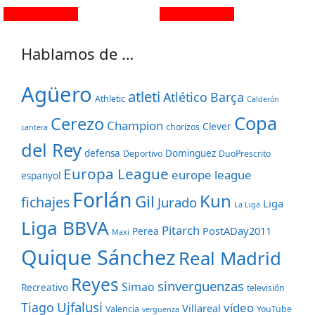
Hablamos de …
Agüero
atleti
Atlético
Barça
Athletic
Calderón
Copa
Cerezo
Champion
Clever
chorizos
cantera
del Rey
defensa
Dominguez
Deportivo
DuoPrescrito
Europa League
europe league
espanyol
Forlán
Kun
Gil
fichajes
Jurado
Liga
La Liga
Liga BBVA
Pitarch
PostADay2011
Perea
Maxi
Quique Sánchez
Real Madrid
Reyes
sinverguenzas
Simao
Recreativo
televisión
Ujfalusi
Tiago
vídeo
Villareal
Valencia
YouTube
verguenza