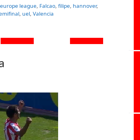
,
europe league
,
Falcao
,
filipe
,
hannover
,
emifinal
,
uel
,
Valencia
a