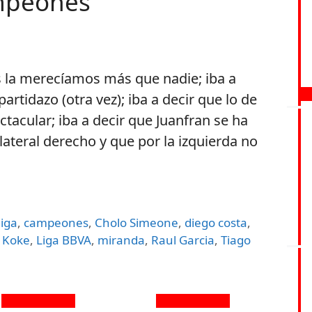
mpeones
os la merecíamos más que nadie; iba a
artidazo (otra vez); iba a decir que lo de
tacular; iba a decir que Juanfran se ha
lateral derecho y que por la izquierda no
iga
,
campeones
,
Cholo Simeone
,
diego costa
,
,
Koke
,
Liga BBVA
,
miranda
,
Raul Garcia
,
Tiago