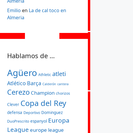
Almeria
Emilio
en
La de cal toco en
Almeria
Hablamos de …
Agüero
atleti
Athletic
Atlético
Barça
Calderón
cantera
Cerezo
Champion
chorizos
Copa del Rey
Clever
defensa
Dominguez
Deportivo
Europa
espanyol
DuoPrescrito
League
europe league