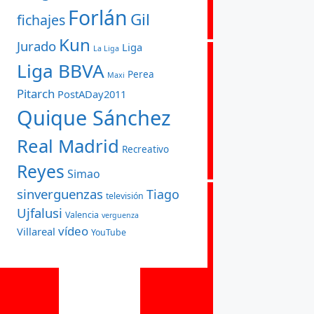
Forlán
Gil
fichajes
Kun
Jurado
Liga
La Liga
Liga BBVA
Perea
Maxi
Pitarch
PostADay2011
Quique Sánchez
Real Madrid
Recreativo
Reyes
Simao
sinverguenzas
Tiago
televisión
Ujfalusi
Valencia
verguenza
vídeo
Villareal
YouTube